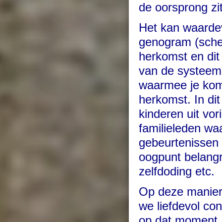
de oorsprong zit
Het kan waardev
genogram (schem
herkomst en dit
van de systeemd
waarmee je kom
herkomst. In di
kinderen uit vor
familieleden wa
gebeurtenissen 
oogpunt belangri
zelfdoding etc.
Op deze manier 
we liefdevol con
op dat moment. 