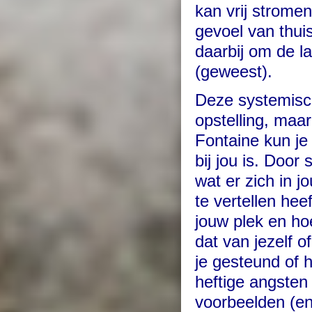
kan vrij strome
gevoel van thuis
daarbij om de la
(geweest).
Deze systemisc
opstelling, maar
Fontaine kun je
bij jou is. Door
wat er zich in j
te vertellen hee
jouw plek en hoe
dat van jezelf 
je gesteund of h
heftige angsten 
voorbeelden (en