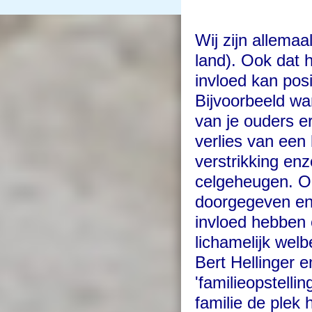
Wij zijn allemaa
land). Ook dat 
invloed kan pos
Bijvoorbeeld wa
van je ouders ern
v
erlies van een 
verstrikking enz
celgeheugen. O
doorgegeven en 
invloed hebben 
lichamelijk wel
Bert Hellinger 
'familieopstelli
familie de plek 