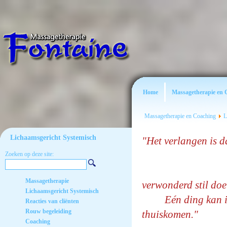
Home
Massagetherapie en 
Massagetherapie en Coaching
L
Lichaamsgericht Systemisch
"Het ver
Je kunt h
Zoeken op deze site:
Soms is 
Massagetherapie
verwonderd stil 
Lichaamsgericht Systemisch
Eén ding kan ik je
Reacties van cliënten
Rouw begeleiding
thuiskomen."
Coaching